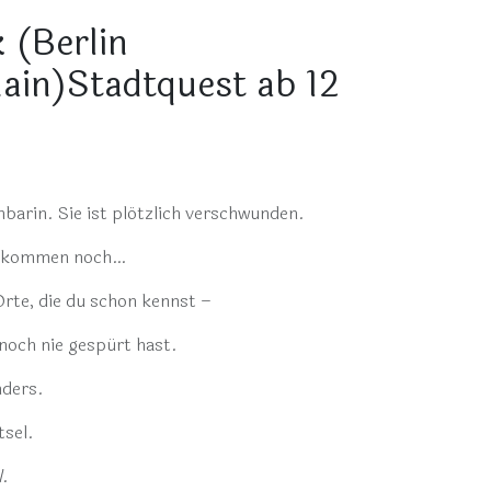
 (Berlin
hain)Stadtquest ab 12
barin. Sie ist plötzlich verschwunden.
en kommen noch…
Orte, die du schon kennst –
 noch nie gespürt hast.
nders.
tsel.
l
.