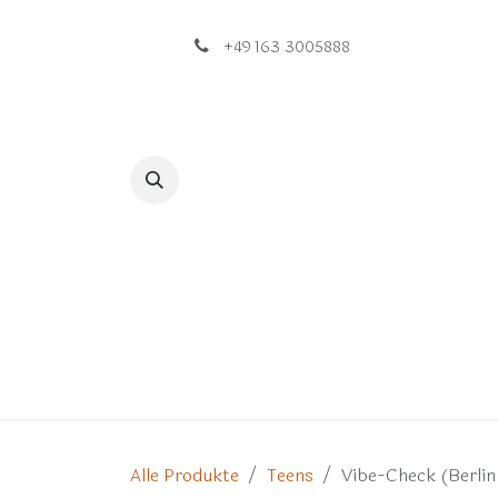
Zum Inhalt springen
+49 163 3005888
Home
Shop
Neuigkeiten
Alle Produkte
Teens
Vibe-Check (Berlin