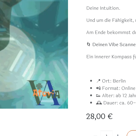
Deine Intuition.
Und um die Fähigkeit,
Am Ende bekommst du
🌀
Deinen Vibe Scanne
Ein innerer Kompass für
📍 Ort: Berlin
📲 Format: Online
👟 Alter: ab 12 Jah
🕰️ Dauer: ca. 60
28,00
€